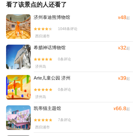
下车啦~原来这个站就只有我们俩，司机大叔，谢谢你~去到很多城市
看了该景点的人还看了
的司机都很好，香港澳门马来西亚济州，至于我们的嘛~~~~~
48
济州泰迪熊博物馆
¥
起
1048条评论


西归浦市
32
希腊神话博物馆
¥
起
0条评论


济州岛
39
Arte儿童公园 济州
¥
起
0条评论


济州岛
66.8
凯蒂猫主题馆
¥
起
7条评论


西归浦市