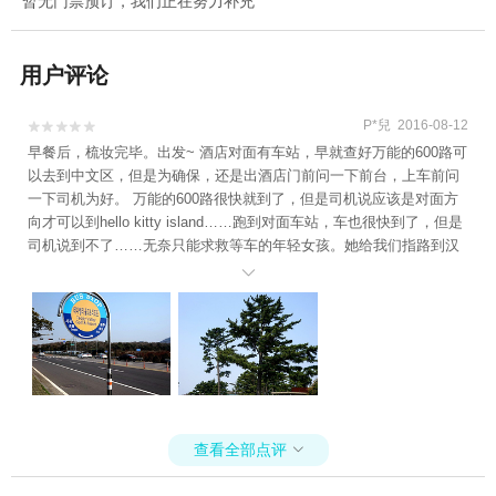
暂无门票预订，我们正在努力补充
用户评论
P*兒 2016-08-12


早餐后，梳妆完毕。出发~ 酒店对面有车站，早就查好万能的600路可
以去到中文区，但是为确保，还是出酒店门前问一下前台，上车前问
一下司机为好。 万能的600路很快就到了，但是司机说应该是对面方
向才可以到hello kitty island……跑到对面车站，车也很快到了，但是
司机说到不了……无奈只能求救等车的年轻女孩。她给我们指路到汉
拿医院站，坐780可以到。由于韩文英语的沟通困难，最终她是拿出手

机打开计算器按下780三个数字，让我们坐这车，济州人民，很急才很
友好呢~ 走5分钟到汉拿医院（我也不知道是怎么理解到应该走到这个
车站的），等车，依旧是寻找年轻女孩问路，两位认识路的女孩准备
详细讲解的时候，她们的车来了，于是她们很抱歉地一直弯腰说抱
歉，上车去了。其实，是我抱歉啦~~即使没有来得及帮忙，还是谢谢
你美丽善良的济州女孩们。 终于等到了780，上车问了司机去“teddy v
alley，hello kitty”，司机大叔说“teddy gu”？valley=谷=gu，应该对
查看全部点评

了！扰攘了大半个小时终于上车坐下，享受这济州的公路。中途经过
一个赛马场的站，很快就到了teddy gu。司机大叔非常记得，叫我们