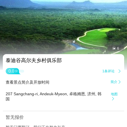


6
泰迪谷高尔夫乡村俱乐部
0.0
1条评论

分
查看景点简介及开放时间
简介

207 Sangchang-ri, Andeuk-Myeon, 卓格姆恩, 济州, 韩
地图
国

暂无报价