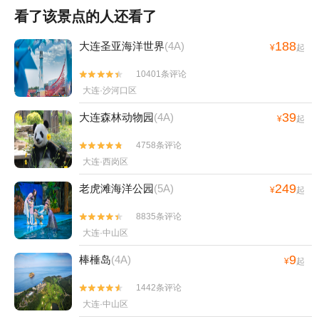
看了该景点的人还看了
188
大连圣亚海洋世界
(4A)
¥
起
10401条评论


大连·沙河口区
39
大连森林动物园
(4A)
¥
起
4758条评论


大连·西岗区
249
老虎滩海洋公园
(5A)
¥
起
8835条评论


大连·中山区
9
棒棰岛
(4A)
¥
起
1442条评论


大连·中山区