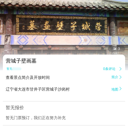


3
营城子壁画墓
0条评论

暂无点评
查看景点简介及开放时间
简介


辽宁省大连市甘井子区营城子沙岗村
地图
暂无报价
暂无门票预订，我们正在努力补充