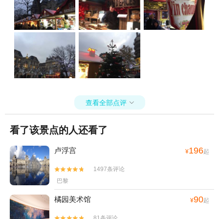
查看全部点评

看了该景点的人还看了
196
卢浮宫
¥
起
1497条评论


巴黎
90
橘园美术馆
¥
起
81条评论

