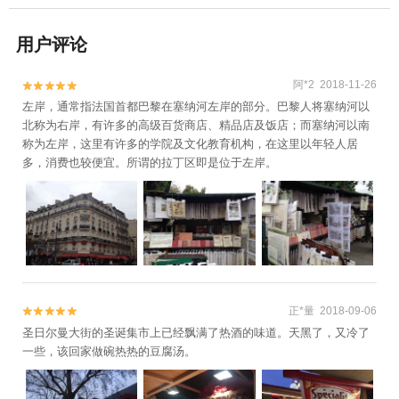
用户评论
阿*2 2018-11-26


左岸，通常指法国首都巴黎在塞纳河左岸的部分。巴黎人将塞纳河以
北称为右岸，有许多的高级百货商店、精品店及饭店；而塞纳河以南
称为左岸，这里有许多的学院及文化教育机构，在这里以年轻人居
多，消费也较便宜。所谓的拉丁区即是位于左岸。
正*量 2018-09-06


圣日尔曼大街的圣诞集市上已经飘满了热酒的味道。天黑了，又冷了
一些，该回家做碗热热的豆腐汤。