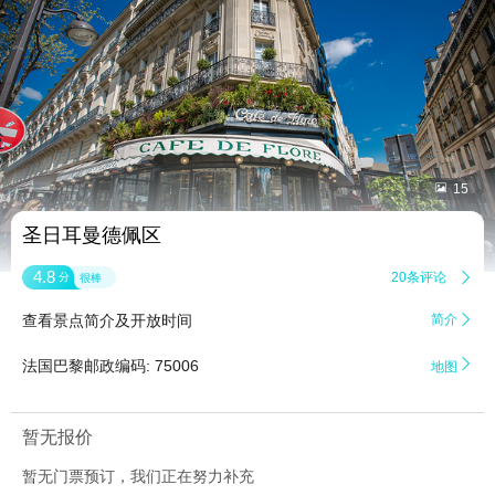


15
圣日耳曼德佩区
4.8
20条评论

分
很棒
查看景点简介及开放时间
简介


法国巴黎邮政编码: 75006
地图
暂无报价
暂无门票预订，我们正在努力补充