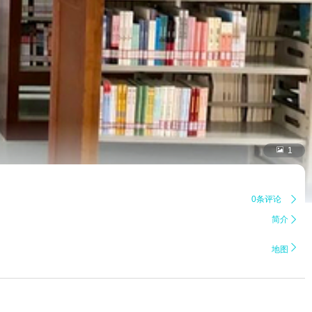

1
0条评论

简介


地图