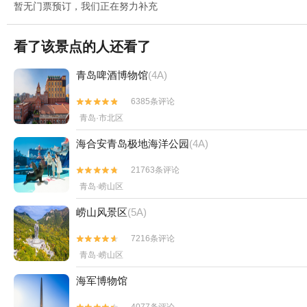
暂无门票预订，我们正在努力补充
看了该景点的人还看了
青岛啤酒博物馆
(4A)
6385条评论


青岛·市北区
海合安青岛极地海洋公园
(4A)
21763条评论


青岛·崂山区
崂山风景区
(5A)
7216条评论


青岛·崂山区
海军博物馆