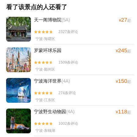
看了该景点的人还看了
27
天一阁博物院
(5A)
¥
起
2327条评论


宁波·海曙区
245
罗蒙环球乐园
¥
起
1509条评论


宁波·鄞州区
150
宁波海洋世界
(4A)
¥
起
274条评论


宁波·江东区
118
宁波野生动物园
(4A)
¥
起
1002条评论


宁波·东钱湖