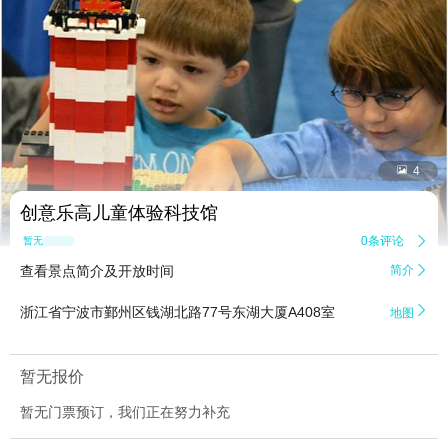


4
创意乐高儿童体验科技馆
0条评论

暂无点评
查看景点简介及开放时间
简介


浙江省宁波市鄞州区钱湖北路77号东湖大厦A408室
地图
暂无报价
暂无门票预订，我们正在努力补充