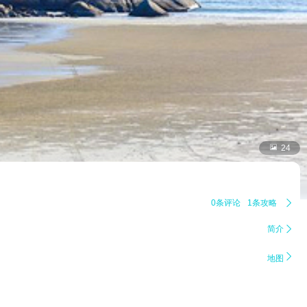

24
0条评论
1条攻略

简介


地图