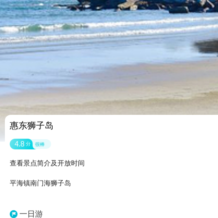
惠东狮子岛
4.8
分
很棒
查看景点简介及开放时间
平海镇南门海狮子岛
一日游