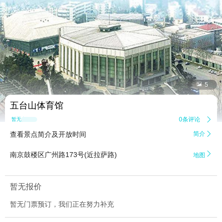


5
五台山体育馆
0条评论

暂无点评
查看景点简介及开放时间
简介


南京鼓楼区广州路173号(近拉萨路)
地图
暂无报价
暂无门票预订，我们正在努力补充