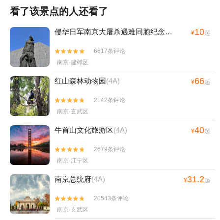
看了该景点的人还看了
10
侵华日军南京大屠杀遇难同胞纪念馆
(4A)
¥
起
6617条评论


南京·建邺区
66
红山森林动物园
(4A)
¥
起
2142条评论


南京·玄武区
40
牛首山文化旅游区
(4A)
¥
起
2679条评论


南京·江宁区
31.2
南京总统府
(4A)
¥
起
20543条评论


南京·玄武区