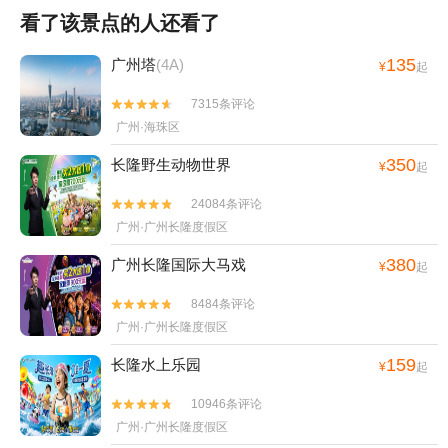
看了该景点的人还看了
135
广州塔
(4A)
¥
起
7315条评论


广州·海珠区
350
长隆野生动物世界
¥
起
24084条评论


广州·广州长隆度假区
380
广州长隆国际大马戏
¥
起
8484条评论


广州·广州长隆度假区
159
长隆水上乐园
¥
起
10946条评论


广州·广州长隆度假区