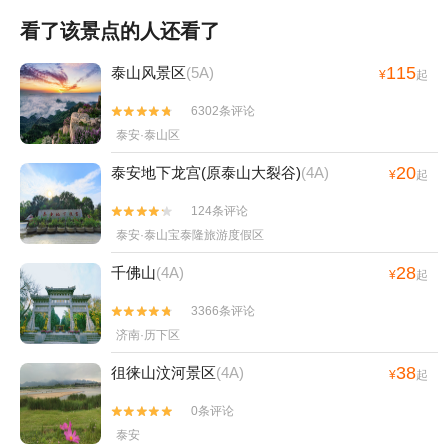
看了该景点的人还看了
115
泰山风景区
(5A)
¥
起
6302条评论


泰安·泰山区
20
泰安地下龙宫(原泰山大裂谷)
(4A)
¥
起
124条评论


泰安·泰山宝泰隆旅游度假区
28
千佛山
(4A)
¥
起
3366条评论


济南·历下区
38
徂徕山汶河景区
(4A)
¥
起
0条评论


泰安