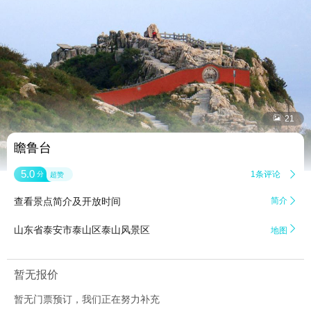


21
瞻鲁台
5.0
1条评论

分
超赞
查看景点简介及开放时间
简介


山东省泰安市泰山区泰山风景区
地图
暂无报价
暂无门票预订，我们正在努力补充