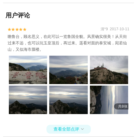
用户评论
清*9 2017-10-11


瞻鲁台，顾名思义，在此可以一览鲁国全貌。风景确实很美！从天街
过来不远，也可以玩玉皇顶后，再过来。遥看对面的泰安城，宛若仙
山，又似海市蜃楼。
共8张
查看全部点评
