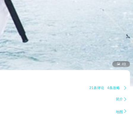

49
21条评论
4条攻略

简介


地图