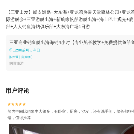
【三亚出发】蜈支洲岛+大东海+亚龙湾热带天堂森林公园+亚龙湾
际游艇会+三亚游艇出海+新航家帆船游艇出海+海上巴士观光+
部+人人钓鱼海钓俱乐部+大东海广场1日游
三亚专业钓鱼艇出海海钓4小时【专业船长教学+免费提供鱼竿
12:00前可订今日
条件退
无购物
胡哥旅游
用户评论


船内空间比想象中大很多，有卧室，厨房，沙发，还有洗手间，船长都很
错，值得推荐