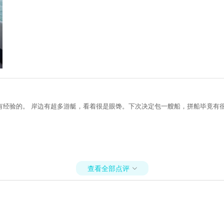
有经验的。 岸边有超多游艇，看着很是眼馋。下次决定包一艘船，拼船毕竟有