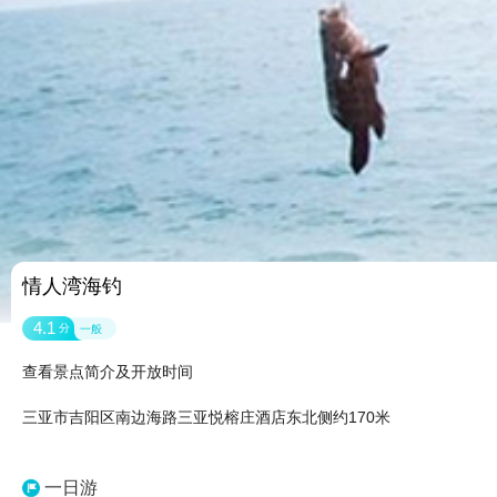
情人湾海钓
4.1
分
一般
查看景点简介及开放时间
三亚市吉阳区南边海路三亚悦榕庄酒店东北侧约170米
一日游