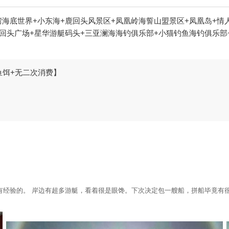
海底世界+小东海+鹿回头风景区+凤凰岭海誓山盟景区+凤凰岛+情
鹿回头广场+星华游艇码头+三亚澜海海钓俱乐部+小猫钓鱼海钓俱乐部
鱼饵+无二次消费】
有经验的。 岸边有超多游艇，看着很是眼馋。下次决定包一艘船，拼船毕竟有