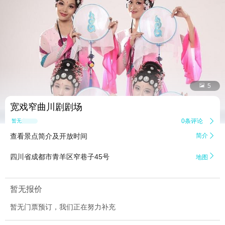


5
宽戏窄曲川剧剧场
0条评论

暂无点评
查看景点简介及开放时间
简介


四川省成都市青羊区窄巷子45号
地图
暂无报价
暂无门票预订，我们正在努力补充