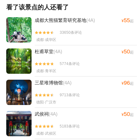
看了该景点的人还看了
55
成都大熊猫繁育研究基地
(4A)
¥
起
33650条评论


成都·成华区
50
杜甫草堂
(4A)
¥
起
5774条评论


成都·青羊区
96
三星堆博物馆
(4A)
¥
起
9713条评论


德阳·广汉市
50
武侯祠
(4A)
¥
起
5183条评论


成都·武侯区