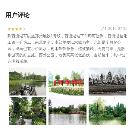
用户评论
q*4 2016-07-25


到西流湖可以坐郑州地铁1号线，西流湖站下车即可达到，西流湖被化
工路一分为二，南北两个，南部主要以水域为主，北部是个雕塑公
园，里面也有小桥流水，树木郁郁葱葱，植被繁茂，无需门票，是散
步游玩的好去处。西郊公园，地势高高低低起伏，走起路来，其中也
充满着乐趣。