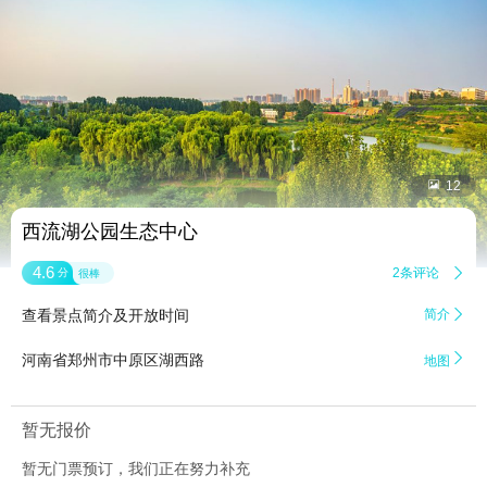


12
西流湖公园生态中心
4.6
2条评论

分
很棒
查看景点简介及开放时间
简介


河南省郑州市中原区湖西路
地图
暂无报价
暂无门票预订，我们正在努力补充