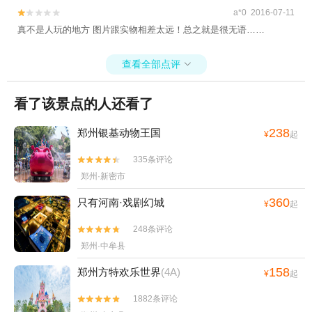
a*0 2016-07-11


真不是人玩的地方 图片跟实物相差太远！总之就是很无语……
查看全部点评

看了该景点的人还看了
238
郑州银基动物王国
¥
起
335条评论


郑州·新密市
360
只有河南·戏剧幻城
¥
起
248条评论


郑州·中牟县
158
郑州方特欢乐世界
(4A)
¥
起
1882条评论

