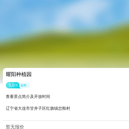
耀阳种植园
5.0
分
超赞
查看景点简介及开放时间
辽宁省大连市甘井子区红旗镇岔鞍村
暂无报价