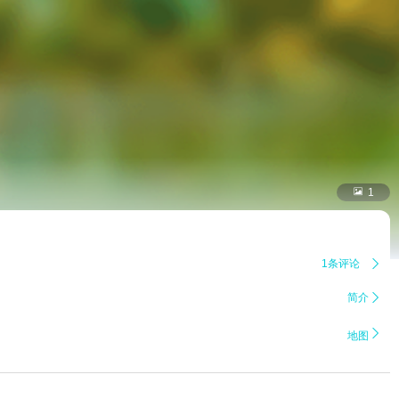

1
1条评论

简介


地图