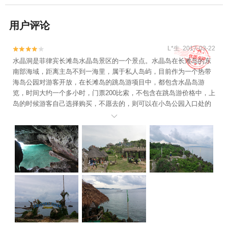
用户评论
L*生 2017-03-22


水晶洞是菲律宾长滩岛水晶岛景区的一个景点。水晶岛在长滩岛的东
南部海域，距离主岛不到一海里，属于私人岛屿，目前作为一个热带
海岛公园对游客开放，在长滩岛的跳岛游项目中，都包含水晶岛游
览，时间大约一个多小时，门票200比索，不包含在跳岛游价格中，上
岛的时候游客自己选择购买，不愿去的，则可以在小岛公园入口处的
沙滩上休息。 小岛的主要看点一是两个水下天然溶洞，另一个就是浮

潜欣赏珊瑚礁。一个在岛的北中部，从公园入口处往里走，不远就
是，需要从地面上的一个狭窄的洞口，垂直下到洞中；另外一个在岛
屿的南部，溶洞规模要更大一些，洞口比较低矮，几乎快爬进去了。
两个溶洞都与大海相连，海面上还设置了保护网，表示游客可以在溶
洞口入水浮潜，观看珊瑚等海底生物。这里的海水十分清澈，溶洞区
域十分险峻，能在这里浮潜需要一些勇气，自然下海的游客也很寥
寥，是独自浮潜的绝佳场所。 水晶岛本身就是一个别致小公园，树木
葱郁，还有不少人工建筑，凉亭、观景台、堡垒等等，可以让你放眼
大海，极目远望，看那天际线上米沙鄢群岛诸岛雄伟的身影，聆听海
浪冲击礁石发出的铿锵音符。