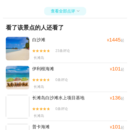
查看全部点评

看了该景点的人还看了
1445
白沙滩
¥
起
23条评论


长滩岛
101
伊利根海滩
¥
起
0条评论


长滩岛
136
长滩岛白沙滩水上项目基地
¥
起
0条评论


长滩岛
101
普卡海滩
¥
起