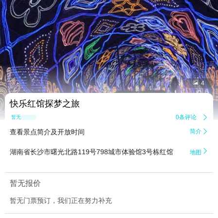


4
快乐红馆探梦之旅
0条评论

暂无点评
查看景点简介及开放时间
简介


湖南省长沙市曙光北路119号798城市体验馆3号栋红馆
地图
暂无报价
暂无门票预订，我们正在努力补充