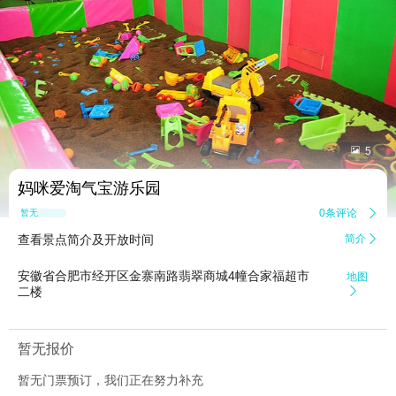


5
妈咪爱淘气宝游乐园
0条评论

暂无点评
查看景点简介及开放时间
简介

安徽省合肥市经开区金寨南路翡翠商城4幢合家福超市
地图
二楼

暂无报价
暂无门票预订，我们正在努力补充