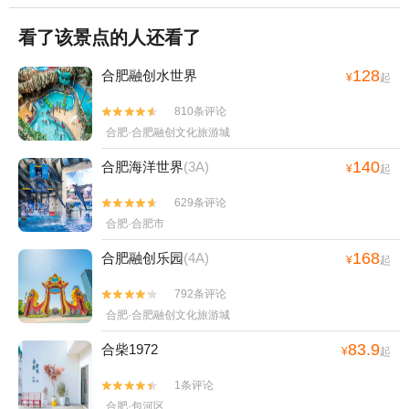
看了该景点的人还看了
128
合肥融创水世界
¥
起
810条评论


合肥·合肥融创文化旅游城
140
合肥海洋世界
(3A)
¥
起
629条评论


合肥·合肥市
168
合肥融创乐园
(4A)
¥
起
792条评论


合肥·合肥融创文化旅游城
83.9
合柴1972
¥
起
1条评论


合肥·包河区