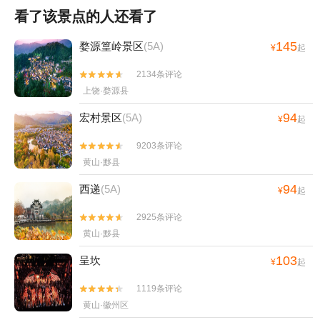
看了该景点的人还看了
145
婺源篁岭景区
(5A)
¥
起
2134条评论


上饶·婺源县
94
宏村景区
(5A)
¥
起
9203条评论


黄山·黟县
94
西递
(5A)
¥
起
2925条评论


黄山·黟县
103
呈坎
¥
起
1119条评论


黄山·徽州区