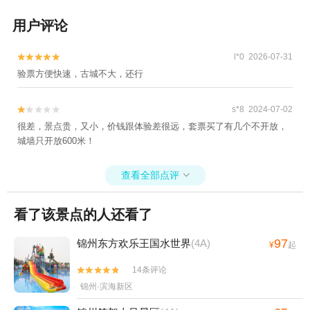
用户评论
l*0 2026-07-31


验票方便快速，古城不大，还行
s*8 2024-07-02


很差，景点贵，又小，价钱跟体验差很远，套票买了有几个不开放，
城墙只开放600米！
查看全部点评

看了该景点的人还看了
97
锦州东方欢乐王国水世界
(4A)
¥
起
14条评论


锦州·滨海新区