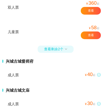
360
¥
起
双人票
查看
58
¥
起
儿童票
查看
查看剩余2个

兴城古城督师府
40
成人票

¥
起
兴城古城文庙
30
成人票

¥
起