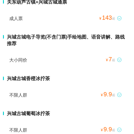
关东葫芦古镇+兴城古城通票
143
成人票

¥
起
兴城古城电子导览(不含门票)手绘地图、语音讲解、路线
推荐
7
大小同价

¥
起
兴城古城香橙冰拧茶
9.9
不限人群

¥
起
兴城古城葡萄冰拧茶
9.9
不限人群

¥
起