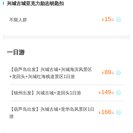
兴城古城亚克力励志钥匙扣
15
不限人群

¥
起
一日游
【葫芦岛出发】兴城古城+兴城海滨风景区
89

¥
起
+龙回头+兴城红海栈道景区1日游
149
【锦州出发】兴城古城+龙回头1日游

¥
起
【葫芦岛出发】兴城古城+觉华岛风景区1日
168

¥
起
游