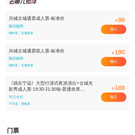
兴城古城通票成人票-标准价
98
¥
随买随用
预订
随时退
无需换票
兴城古城通票双人票-标准价
190
¥
随买随用
预订
随时退
无需换票
《就在宁远》大型行浸式夜游演出+古城光
188
¥
影秀成人票-19:30-21:30场-普通坐席
【19:30-21:30场 普通坐席】
预订
可订今日
不可退
需换票
门票