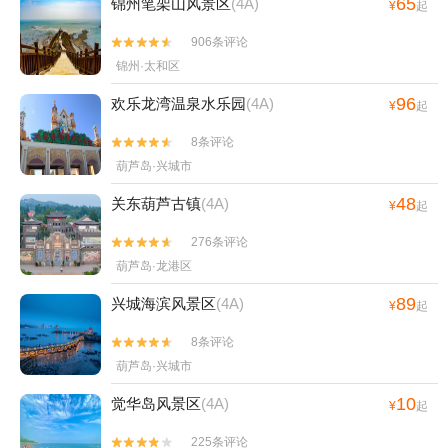
65
锦州笔架山风景区
(4A)
¥
起
906条评论


锦州·太和区
96
欢乐龙湾温泉水乐园
(4A)
¥
起
8条评论


葫芦岛·兴城市
48
关东葫芦古镇
(4A)
¥
起
276条评论


葫芦岛·龙港区
89
兴城海滨风景区
(4A)
¥
起
8条评论


葫芦岛·兴城市
10
觉华岛风景区
(4A)
¥
起
225条评论

