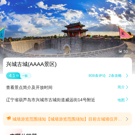


50
兴城古城(AAAA景区)
4.1
808条评论
2条攻略

分
一般
查看景点简介及开放时间
简介


辽宁省葫芦岛市兴城市古城街道威远街14号附近
地图

城墙游览范围须知【城墙游览范围须知】目前古城墙仅开放南门区域约四分之一段，其余墙体因文物保护相关要求暂未贯通，暂不支持绕城全程游览。景区已在游览沿线设置清晰指引标识，我们将持续推进设施完善，不断优化游览环境。(提示有效期2026/5/9至2026/8/9)
