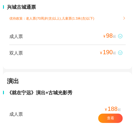
兴城古城通票
优待政策：老人票(70周岁(含)以上),儿童票(1.3米(含)以下)

98
成人票

¥
起
190
双人票

¥
起
演出
《就在宁远》演出+古城光影秀
188
¥
起
成人票
查看