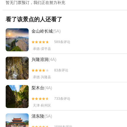
暂无门票预订，我们正在努力补充
看了该景点的人还看了
金山岭长城
(5A)
589条评论


承德·滦平县
兴隆溶洞
(4A)
83条评论


承德·兴隆县
梨木台
(4A)
733条评论


天津·蓟州区
清东陵
(5A)