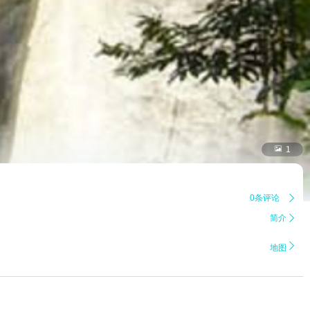

1
0条评论

简介


地图