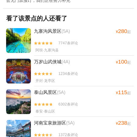
暂无门票预订，我们正在努力补充
看了该景点的人还看了
280
九寨沟风景区
(5A)
¥
起
7747条评论


阿坝·九寨沟县
100
万岁山武侠城
(4A)
¥
起
1234条评论


开封·龙亭区
115
泰山风景区
(5A)
¥
起
6302条评论


泰安·泰山区
238
河南宝泉旅游区
(5A)
¥
起
1372条评论

