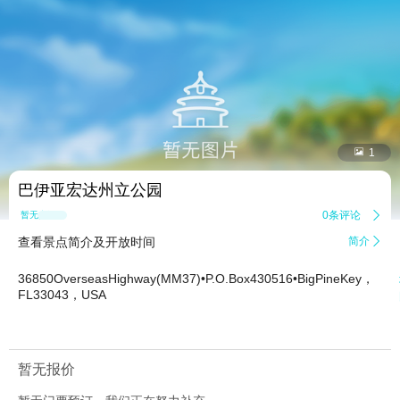


1
巴伊亚宏达州立公园
0条评论

暂无点评
查看景点简介及开放时间
简介

36850OverseasHighway(MM37)•P.O.Box430516•BigPineKey，
FL33043，USA
暂无报价