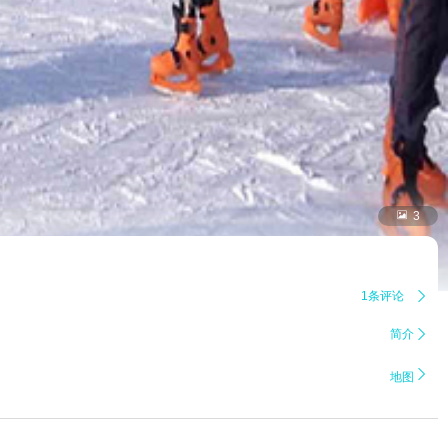

3
1条评论

简介


地图