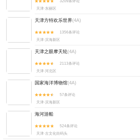
3209条评论


天津·东丽区
天津方特欢乐世界
(4A)
1356条评论


天津·滨海新区
天津之眼摩天轮
(4A)
2113条评论


天津·河北区
国家海洋博物馆
(4A)
57条评论


天津·滨海新区
海河游船
524条评论


天津·古文化街码头