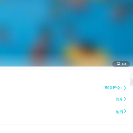

49
59条评论

简介


地图