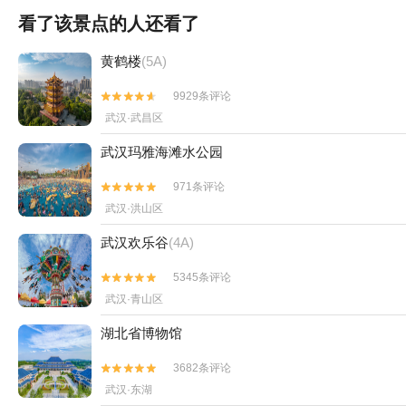
看了该景点的人还看了
黄鹤楼
(5A)
9929条评论


武汉·武昌区
武汉玛雅海滩水公园
971条评论


武汉·洪山区
武汉欢乐谷
(4A)
5345条评论


武汉·青山区
湖北省博物馆
3682条评论


武汉·东湖