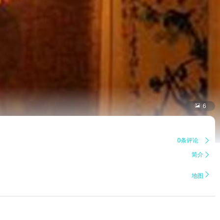

6
0条评论

简介


地图