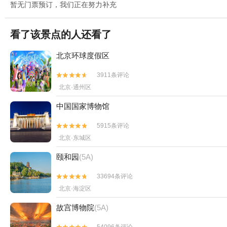
暂无门票预订，我们正在努力补充
看了该景点的人还看了
北京环球度假区
3911条评论


北京·通州区
中国国家博物馆
5915条评论


北京·东城区
颐和园
(5A)
33694条评论


北京·海淀区
故宫博物院
(5A)