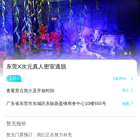


5
东莞X次元真人密室逃脱
1.0
1条评论

分
查看景点简介及开放时间
简介


广东省东莞市东城区东纵路盈锋商务中心10楼555号
地图
暂无报价
暂无门票预订，我们正在努力补充