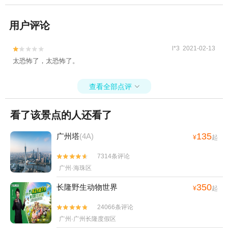
用户评论
l*3 2021-02-13


太恐怖了，太恐怖了。
查看全部点评

看了该景点的人还看了
135
广州塔
(4A)
¥
起
7314条评论


广州·海珠区
350
长隆野生动物世界
¥
起
24066条评论


广州·广州长隆度假区