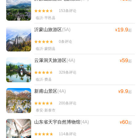
153条评论


临沂·平邑县
19.9
沂蒙山旅游区
(5A)
¥
起
0条评论


临沂·蒙阴县
59
云瀑洞天旅游区
(4A)
¥
起
329条评论


临沂·费县
9.9
新甫山景区
(4A)
¥
起
200条评论


泰安·新泰市
60
山东省天宇自然博物馆
(4A)
¥
起
114条评论

