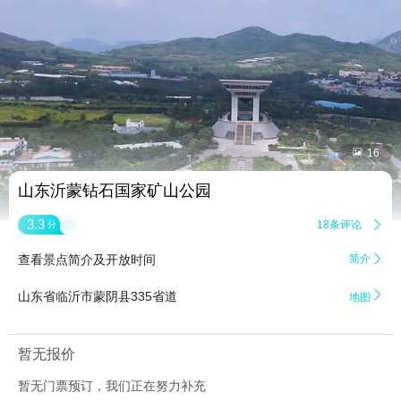


16
山东沂蒙钻石国家矿山公园
3.3
18条评论

分
查看景点简介及开放时间
简介


山东省临沂市蒙阴县335省道
地图
暂无报价
暂无门票预订，我们正在努力补充