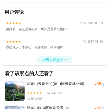
用户评论
华*w 2018-03-29


挺好的，花还是有挺多，现在是花季去更好！
_*8 2017-03-10


空旷地方，不好找，交通不便，值得拥有
查看全部点评

看了该景点的人还看了
65
沂蒙山云蒙景区(蒙山国家森林公园)
(5A)
¥
起
1454条评论


临沂·蒙阴县
65
沂蒙山旅游区龟蒙景区
(5A)
¥
起