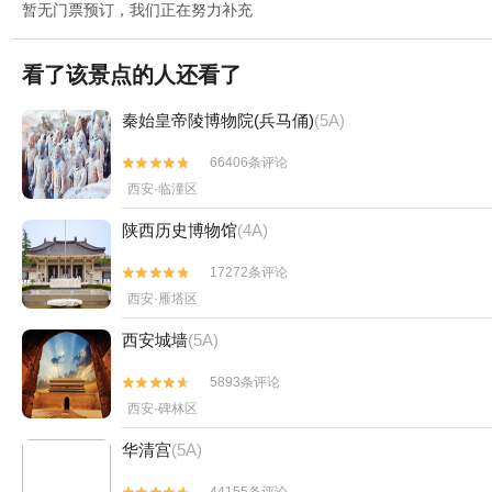
暂无门票预订，我们正在努力补充
看了该景点的人还看了
秦始皇帝陵博物院(兵马俑)
(5A)
66406条评论


西安·临潼区
陕西历史博物馆
(4A)
17272条评论


西安·雁塔区
西安城墙
(5A)
5893条评论


西安·碑林区
华清宫
(5A)