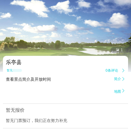


1
乐亭县
0条评论

暂无点评
查看景点简介及开放时间
简介


地图
暂无报价
暂无门票预订，我们正在努力补充