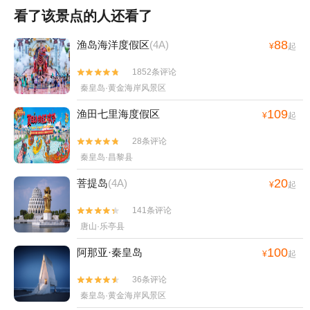
看了该景点的人还看了
88
渔岛海洋度假区
(4A)
¥
起
1852条评论


秦皇岛·黄金海岸风景区
109
渔田七里海度假区
¥
起
28条评论


秦皇岛·昌黎县
20
菩提岛
(4A)
¥
起
141条评论


唐山·乐亭县
100
阿那亚·秦皇岛
¥
起
36条评论


秦皇岛·黄金海岸风景区