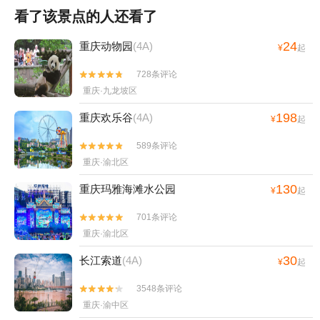
看了该景点的人还看了
24
重庆动物园
(4A)
¥
起
728条评论


重庆·九龙坡区
198
重庆欢乐谷
(4A)
¥
起
589条评论


重庆·渝北区
130
重庆玛雅海滩水公园
¥
起
701条评论


重庆·渝北区
30
长江索道
(4A)
¥
起
3548条评论


重庆·渝中区