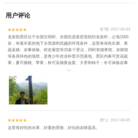
用户评论
坚*朗 2017-05-04


龙泉苑景区位于全国文明村、全国先进基层党组织龙泉村，占地1500
亩，有着丰富的地下水资源和优越的环境条件，这里有绿色长廊、果
蔬采摘、农事体验、村史展览等20多个景点，同时有德孝馆、农耕馆
等各具特色的场馆，是青少年农业科普示范基地。景区内春可赏花疏
果；夏可摘桃、苹果；秋可采摘黄金梨、大枣和柿子；冬可体验农事
活动，观园区雪景，是一个享受田园生活，体验农事乐趣的好去处。

龙泉苑景区主要种植有精品水果、高档花木、各类无公害蔬菜等，是
集旅游观光、娱乐休闲、精品展示、研究开发、科技示范、成果转
化、教育培训等为一体的综合性园区。 龙泉苑景区2004年被评为“全
国农业旅游示范点”、2011年被评为“全国休闲农业与乡村旅游示范
点”、是“国家AAA级旅游景区”、“全国青少年农业科普示范基地”、“河
南省农业标准化生产基地”、“河南省一村一品引智示范基地”， 龙泉苑
景区生产的“龙泉村牌黄金梨”获中国果菜十大驰名品牌、河南省著名商
用*上 2017-08-05


标，“龙泉村牌”黄金梨被中国绿色食品发展中心认证为“绿色食品”，荣
获“北京奥运推荐果品二等奖”、“中国地方特产”、“河南省名牌农产
这里有好吃的水果，好看的景致，好玩的农耕器具。
品”等称号，园区还是河南科技学院、新乡学院等高校认定的大学生实