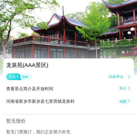


7
龙泉苑(AAA景区)
4.6
18条评论

分
很棒
查看景点简介及开放时间
简介


河南省新乡市新乡县七里营镇龙泉村
地图
暂无报价
暂无门票预订，我们正在努力补充