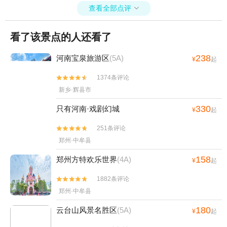
验基地。
查看全部点评

看了该景点的人还看了
238
河南宝泉旅游区
(5A)
¥
起
1374条评论


新乡·辉县市
330
只有河南·戏剧幻城
¥
起
251条评论


郑州·中牟县
158
郑州方特欢乐世界
(4A)
¥
起
1882条评论


郑州·中牟县
180
云台山风景名胜区
(5A)
¥
起