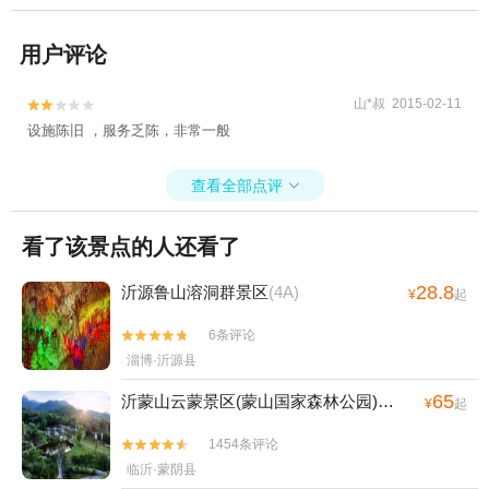
用户评论
山*叔 2015-02-11


设施陈旧 ，服务乏陈，非常一般
查看全部点评

看了该景点的人还看了
28.8
沂源鲁山溶洞群景区
(4A)
¥
起
6条评论


淄博·沂源县
65
沂蒙山云蒙景区(蒙山国家森林公园)
(5A)
¥
起
1454条评论


临沂·蒙阴县