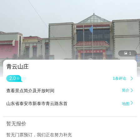


1
青云山庄
2.0
1条评论

分
查看景点简介及开放时间
简介


山东省泰安市新泰市青云路东首
地图
暂无报价
暂无门票预订，我们正在努力补充