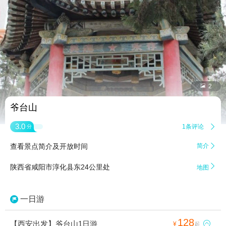


2
爷台山
3.0
1条评论

分
查看景点简介及开放时间
简介


陕西省咸阳市淳化县东24公里处
地图
一日游
128
【西安出发】爷台山1日游

¥
起