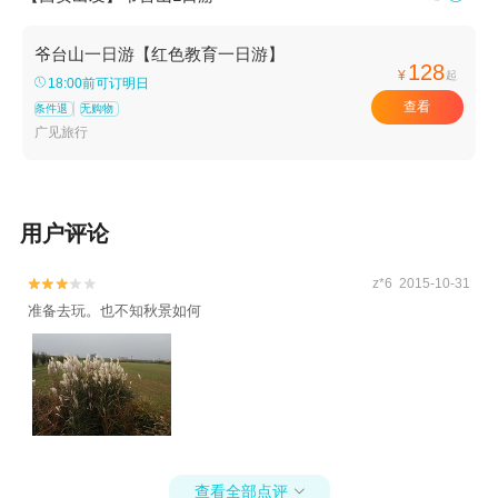
爷台山一日游【红色教育一日游】
128
¥
起
18:00前可订明日
查看
条件退
无购物
广见旅行
用户评论
z*6 2015-10-31


准备去玩。也不知秋景如何
查看全部点评
