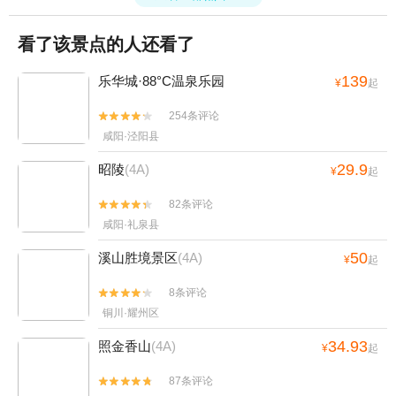
看了该景点的人还看了
139
乐华城·88°C温泉乐园
¥
起
254条评论


咸阳·泾阳县
29.9
昭陵
(4A)
¥
起
82条评论


咸阳·礼泉县
50
溪山胜境景区
(4A)
¥
起
8条评论


铜川·耀州区
34.93
照金香山
(4A)
¥
起
87条评论

