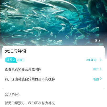


5
天汇海洋馆
4.5
2条评论

分
不错
查看景点简介及开放时间
简介


四川凉山彝族自治州西昌市高枧乡
地图
暂无报价
暂无门票预订，我们正在努力补充