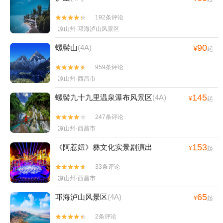
192条评论


凉山州·邛海泸山风景区
90
螺髻山
(4A)
¥
起
959条评论


凉山州·西昌市
145
螺髻九十九里温泉瀑布风景区
(4A)
¥
起
247条评论


凉山州·西昌市
153
《阿惹妞》彝文化实景剧演出
¥
起
33条评论


凉山州·西昌市
65
邛海泸山风景区
(4A)
¥
起
2条评论

