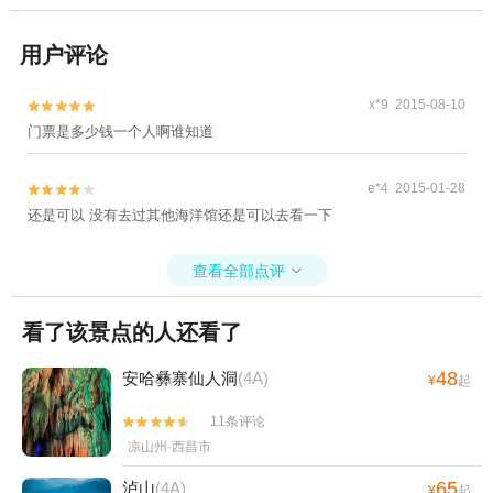
用户评论
x*9 2015-08-10


门票是多少钱一个人啊谁知道
e*4 2015-01-28


还是可以 没有去过其他海洋馆还是可以去看一下
查看全部点评

看了该景点的人还看了
48
安哈彝寨仙人洞
(4A)
¥
起
11条评论


凉山州·西昌市
65
泸山
(4A)
¥
起