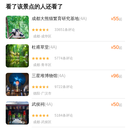
看了该景点的人还看了
55
成都大熊猫繁育研究基地
(4A)
¥
起
33651条评论


成都·成华区
50
杜甫草堂
(4A)
¥
起
5774条评论


成都·青羊区
96
三星堆博物馆
(4A)
¥
起
9722条评论


德阳·广汉市
50
武侯祠
(4A)
¥
起
5184条评论


成都·武侯区