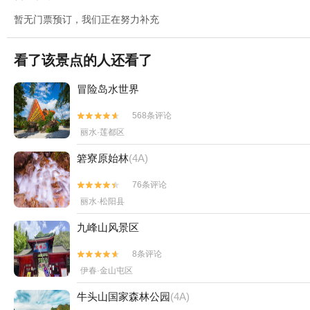
暂无门票预订，我们正在努力补充
看了该景点的人还看了
冒险岛水世界
568条评论


丽水·莲都区
箬寮原始林
(4A)
76条评论


丽水·松阳县
九峰山风景区
8条评论


伊春·金山屯区
牛头山国家森林公园
(4A)