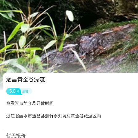
遂昌黄金谷漂流
5.0
分
超赞
查看景点简介及开放时间
浙江省丽水市遂昌县濂竹乡刘坑村黄金谷旅游区内
暂无报价