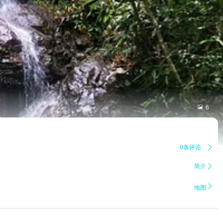

6
0条评论

简介


地图