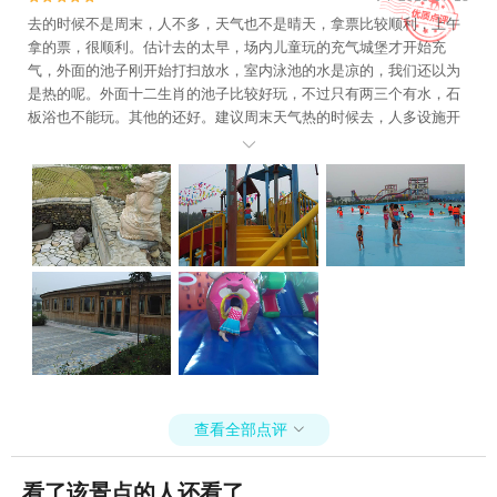
去的时候不是周末，人不多，天气也不是晴天，拿票比较顺利，上午
拿的票，很顺利。估计去的太早，场内儿童玩的充气城堡才开始充
气，外面的池子刚开始打扫放水，室内泳池的水是凉的，我们还以为
是热的呢。外面十二生肖的池子比较好玩，不过只有两三个有水，石
板浴也不能玩。其他的还好。建议周末天气热的时候去，人多设施开
的也多，会比较好玩。另外说下，我们在游乐场里面的农家院住，送

的早餐超难吃。
查看全部点评

看了该景点的人还看了