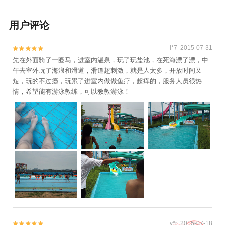
用户评论
l*7 2015-07-31


先在外面骑了一圈马，进室内温泉，玩了玩盐池，在死海漂了漂，中
午去室外玩了海浪和滑道，滑道超刺激，就是人太多，开放时间又
短，玩的不过瘾，玩累了进室内做做鱼疗，超痒的，服务人员很热
情，希望能有游泳教练，可以教教游泳！
v*r 2015-07-18

