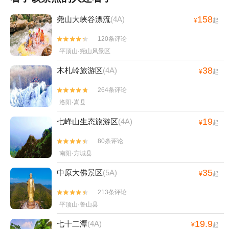
158
尧山大峡谷漂流
(4A)
¥
起
120条评论


平顶山·尧山风景区
38
木札岭旅游区
(4A)
¥
起
264条评论


洛阳·嵩县
19
七峰山生态旅游区
(4A)
¥
起
80条评论


南阳·方城县
35
中原大佛景区
(5A)
¥
起
213条评论


平顶山·鲁山县
19.9
七十二潭
(4A)
¥
起