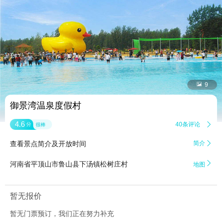


9
御景湾温泉度假村
4.6
40条评论

分
很棒
查看景点简介及开放时间
简介


河南省平顶山市鲁山县下汤镇松树庄村
地图
暂无报价
暂无门票预订，我们正在努力补充