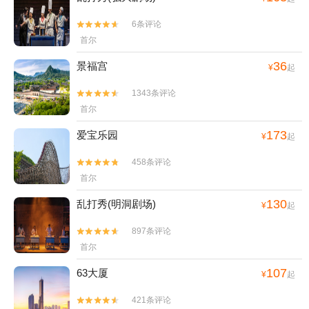
6条评论


首尔
36
景福宫
¥
起
1343条评论


首尔
173
爱宝乐园
¥
起
458条评论


首尔
130
乱打秀(明洞剧场)
¥
起
897条评论


首尔
107
63大厦
¥
起
421条评论

