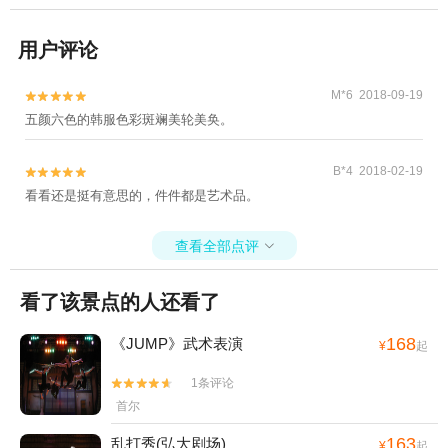
用户评论
M*6 2018-09-19


五颜六色的韩服色彩斑斓美轮美奂。
B*4 2018-02-19


看看还是挺有意思的，件件都是艺术品。
查看全部点评

看了该景点的人还看了
168
《JUMP》武术表演
¥
起
1条评论


首尔
163
乱打秀(弘大剧场)
¥
起