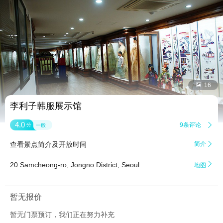


16
李利子韩服展示馆
4.0
9条评论

分
一般
查看景点简介及开放时间
简介


20 Samcheong-ro, Jongno District, Seoul
地图
暂无报价
暂无门票预订，我们正在努力补充