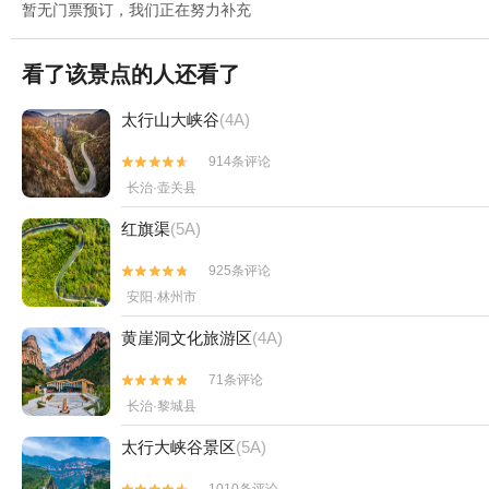
暂无门票预订，我们正在努力补充
看了该景点的人还看了
太行山大峡谷
(4A)
914条评论


长治·壶关县
红旗渠
(5A)
925条评论


安阳·林州市
黄崖洞文化旅游区
(4A)
71条评论


长治·黎城县
太行大峡谷景区
(5A)