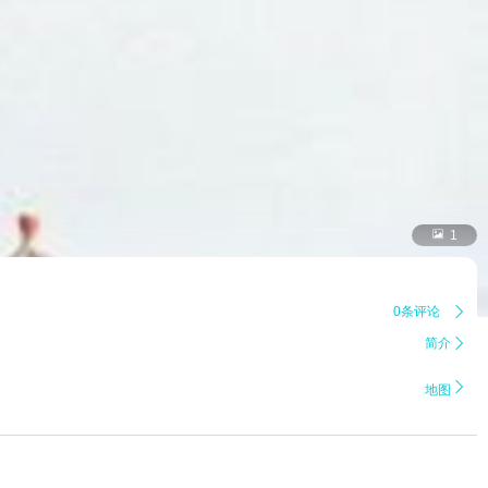

1
0条评论

简介


地图