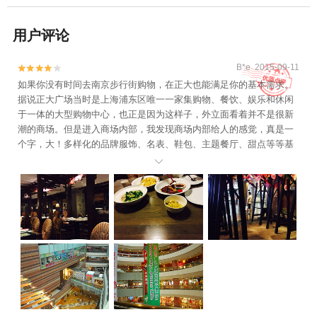
用户评论
B*e 2015-09-11


如果你没有时间去南京步行街购物，在正大也能满足你的基本需求。
据说正大广场当时是上海浦东区唯一一家集购物、餐饮、娱乐和休闲
于一体的大型购物中心，也正是因为这样子，外立面看着并不是很新
潮的商场。但是进入商场内部，我发现商场内部给人的感觉，真是一
个字，大！多样化的品牌服饰、名表、鞋包、主题餐厅、甜点等等基
本都有，电影院、电玩城也是有的。
