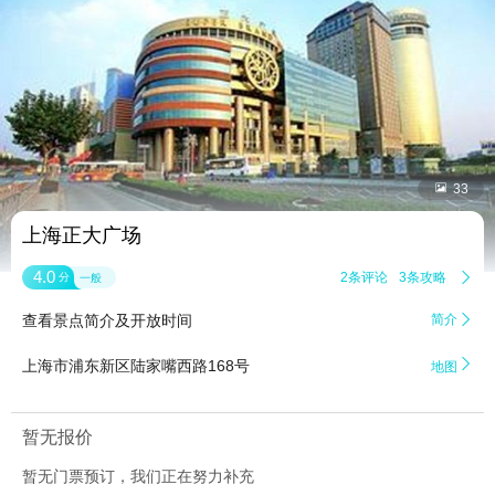


33
上海正大广场
4.0
2条评论
3条攻略

分
一般
查看景点简介及开放时间
简介


上海市浦东新区陆家嘴西路168号
地图
暂无报价
暂无门票预订，我们正在努力补充