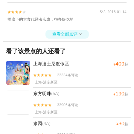
S*3 2016-01-14


楼底下的大食代经济实惠，很多好吃的
查看全部点评

看了该景点的人还看了
409
上海迪士尼度假区
¥
起
23334条评论


上海·浦东新区
190
东方明珠
(5A)
¥
起
33906条评论


上海·浦东新区
30
豫园
(4A)
¥
起