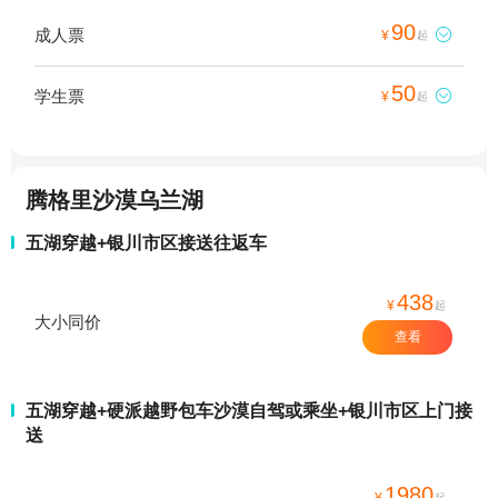
90
成人票

¥
起
50
学生票

¥
起
腾格里沙漠乌兰湖
五湖穿越+银川市区接送往返车
438
¥
起
大小同价
查看
五湖穿越+硬派越野包车沙漠自驾或乘坐+银川市区上门接
送
1980
¥
起