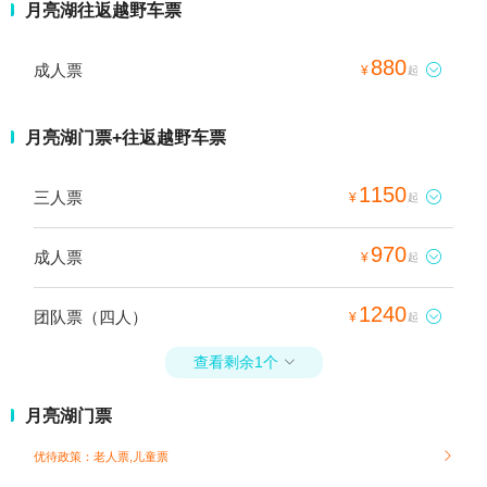
月亮湖往返越野车票
880
成人票

¥
起
月亮湖门票+往返越野车票
1150
三人票

¥
起
970
成人票

¥
起
1240
团队票（四人）

¥
起
查看剩余1个

月亮湖门票
优待政策：老人票,儿童票
