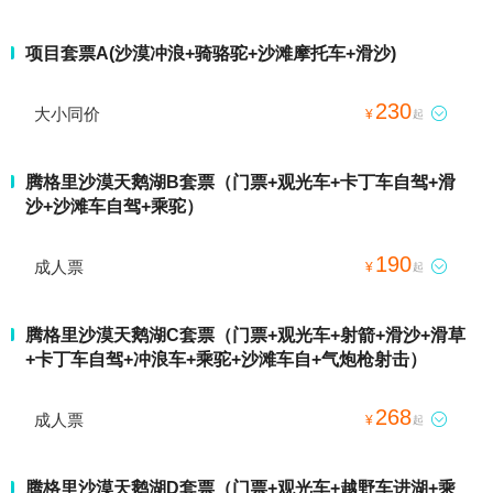
项目套票A(沙漠冲浪+骑骆驼+沙滩摩托车+滑沙)
230
大小同价

¥
起
腾格里沙漠天鹅湖B套票（门票+观光车+卡丁车自驾+滑
沙+沙滩车自驾+乘驼）
190
成人票

¥
起
腾格里沙漠天鹅湖C套票（门票+观光车+射箭+滑沙+滑草
+卡丁车自驾+冲浪车+乘驼+沙滩车自+气炮枪射击）
268
成人票

¥
起
腾格里沙漠天鹅湖D套票（门票+观光车+越野车进湖+乘