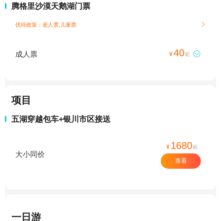
腾格里沙漠天鹅湖门票
优待政策：老人票,儿童票

40
成人票

¥
起
项目
五湖穿越包车+银川市区接送
1680
¥
起
大小同价
查看
一日游