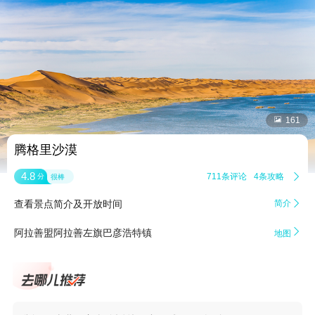


161
腾格里沙漠
4.8
711条评论
4条攻略

分
很棒
查看景点简介及开放时间
简介


阿拉善盟阿拉善左旗巴彦浩特镇
地图