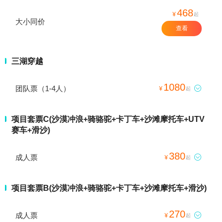
468
¥
起
大小同价
查看
三湖穿越
1080
团队票（1-4人）

¥
起
项目套票C(沙漠冲浪+骑骆驼+卡丁车+沙滩摩托车+UTV
赛车+滑沙)
380
成人票

¥
起
项目套票B(沙漠冲浪+骑骆驼+卡丁车+沙滩摩托车+滑沙)
270
成人票

¥
起