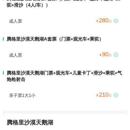
驼+滑沙（4人/车））
280
成人票

¥
起
腾格里沙漠天鹅湖A套票（门票+观光车+乘驼）
90
成人票

¥
起
腾格里沙漠天鹅湖门票+观光车+儿童卡丁+滑沙+乘驼+气
炮枪射击
210
亲子票1大1小

¥
起
腾格里沙漠天鹅湖