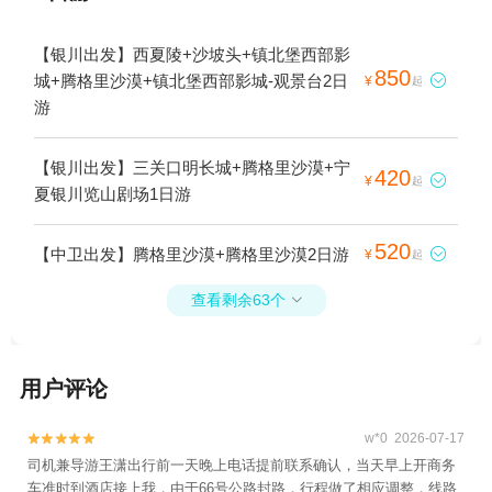
【银川出发】西夏陵+沙坡头+镇北堡西部影
850
城+腾格里沙漠+镇北堡西部影城-观景台2日

¥
起
游
【银川出发】三关口明长城+腾格里沙漠+宁
420

¥
起
夏银川览山剧场1日游
520
【中卫出发】腾格里沙漠+腾格里沙漠2日游

¥
起
查看剩余63个

用户评论
w*0 2026-07-17


司机兼导游王潇出行前一天晚上电话提前联系确认，当天早上开商务
车准时到酒店接上我，由于66号公路封路，行程做了相应调整，线路