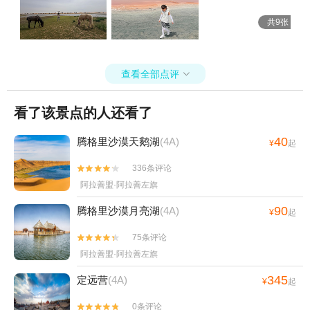
共9张
查看全部点评

看了该景点的人还看了
40
腾格里沙漠天鹅湖
(4A)
¥
起
336条评论


阿拉善盟·阿拉善左旗
90
腾格里沙漠月亮湖
(4A)
¥
起
75条评论


阿拉善盟·阿拉善左旗
345
定远营
(4A)
¥
起
0条评论

