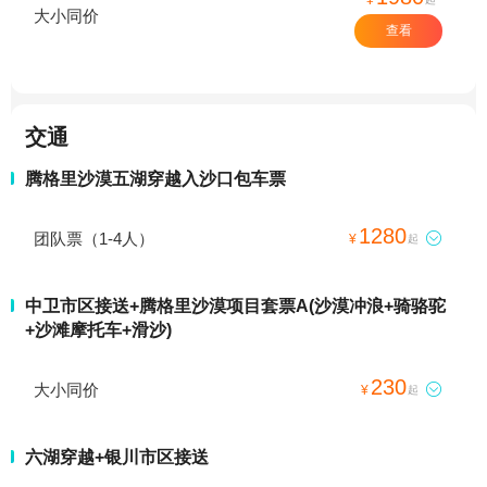
大小同价
查看
交通
腾格里沙漠五湖穿越入沙口包车票
1280
团队票（1-4人）

¥
起
中卫市区接送+腾格里沙漠项目套票A(沙漠冲浪+骑骆驼
+沙滩摩托车+滑沙)
230
大小同价

¥
起
六湖穿越+银川市区接送