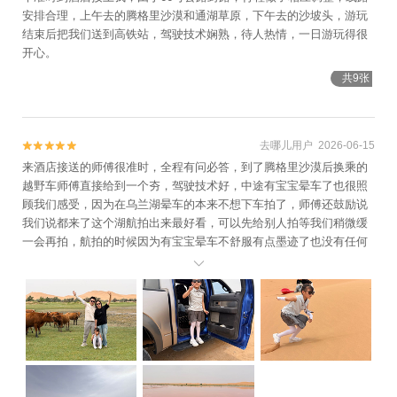
安排合理，上午去的腾格里沙漠和通湖草原，下午去的沙坡头，游玩
结束后把我们送到高铁站，驾驶技术娴熟，待人热情，一日游玩得很
开心。
共9张
去哪儿用户 2026-06-15


来酒店接送的师傅很准时，全程有问必答，到了腾格里沙漠后换乘的
越野车师傅直接给到一个夯，驾驶技术好，中途有宝宝晕车了也很照
顾我们感受，因为在乌兰湖晕车的本来不想下车拍了，师傅还鼓励说
我们说都来了这个湖航拍出来最好看，可以先给别人拍等我们稍微缓
一会再拍，航拍的时候因为有宝宝晕车不舒服有点墨迹了也没有任何
不耐烦，甚至拍的不怎么好看时还主动要给我们重拍，拍航照片和视

频拍的很好看，太大了传不了，整个行程非常满意