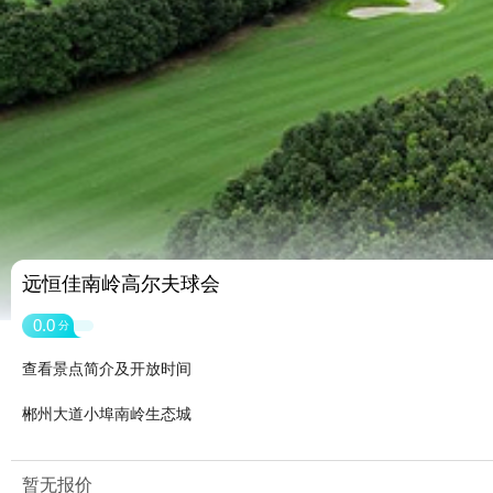
远恒佳南岭高尔夫球会
0.0
分
查看景点简介及开放时间
郴州大道小埠南岭生态城
暂无报价