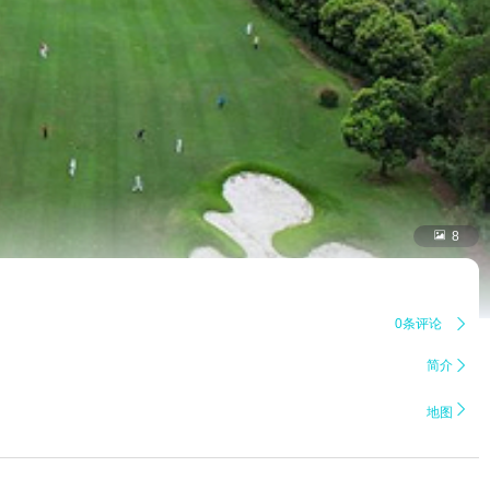

8
0条评论

简介


地图