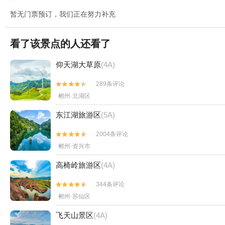
暂无门票预订，我们正在努力补充
看了该景点的人还看了
仰天湖大草原
(4A)
289条评论


郴州·北湖区
东江湖旅游区
(5A)
2004条评论


郴州·资兴市
高椅岭旅游区
(4A)
344条评论


郴州·苏仙区
飞天山景区
(4A)