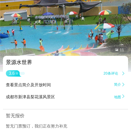


11
景源水世界
3.6
20条评论

分
查看景点简介及开放时间
简介


成都市新津县梨花溪风景区
地图
暂无报价
暂无门票预订，我们正在努力补充