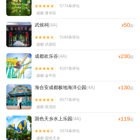
5774条评论


成都·青羊区
50
武侯祠
(4A)
¥
起
5184条评论


成都·武侯区
230
成都欢乐谷
(4A)
¥
起
6107条评论


成都·金牛区
130
海合安成都极地海洋公园
(4A)
¥
起
6577条评论


成都·双流区
119
国色天乡水上乐园
(4A)
¥
起
3374条评论


成都·国色天乡