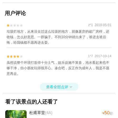
用户评论
z*1 2018-05-01


垃圾烂地方，从来没去过这么垃圾的地方，就像废弃的破厂房样，还
收钱，怎么好意思。一群骗子。不到10分钟就出来了，谁进去谁后
悔，给我钱都不愿再进去耍。
1*7 2017-10-14


虽然说整个环境打造得十分土气，娱乐设施不算多，池水看起来也不
够干净，但小朋友玩得很开心。凑合吧，反正作为成年人，我是不愿
意再去。
查看全部点评

看了该景点的人还看了
50
杜甫草堂
(4A)
¥
起