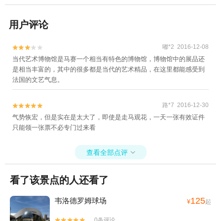
用户评论
嘟*2 2016-12-08


当代艺术博物馆是马赛一个相当有特色的博物馆，博物馆中的展品还
是相当丰富的，其中的很多都是当代的艺术精品，在这里都能感受到
法国的文艺气息。
路*7 2016-12-30


气势恢宏，但是实在是太大了，即使是走马观花，一天一张有效证件
只能领一张票不必专门过来看
查看全部点评

看了该景点的人还看了
125
韦洛德罗姆球场
¥
起
0条评论

