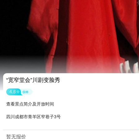
“宽窄堂会”川剧变脸秀
4.8
分
很棒
查看景点简介及开放时间
四川成都市青羊区窄巷子3号
暂无报价