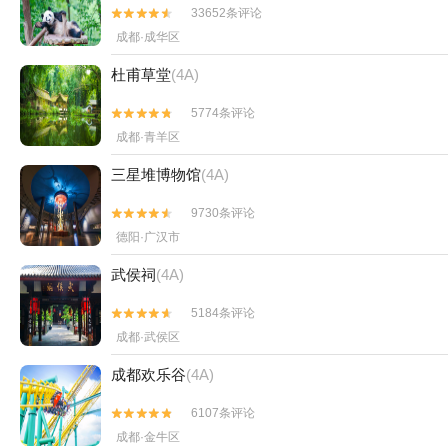
33652条评论


成都·成华区
杜甫草堂
(4A)
5774条评论


成都·青羊区
三星堆博物馆
(4A)
9730条评论


德阳·广汉市
武侯祠
(4A)
5184条评论


成都·武侯区
成都欢乐谷
(4A)
6107条评论


成都·金牛区