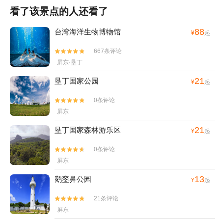
看了该景点的人还看了
88
台湾海洋生物博物馆
¥
起
667条评论


屏东·垦丁
21
垦丁国家公园
¥
起
0条评论


屏东
21
垦丁国家森林游乐区
¥
起
0条评论


屏东
13
鹅銮鼻公园
¥
起
21条评论


屏东