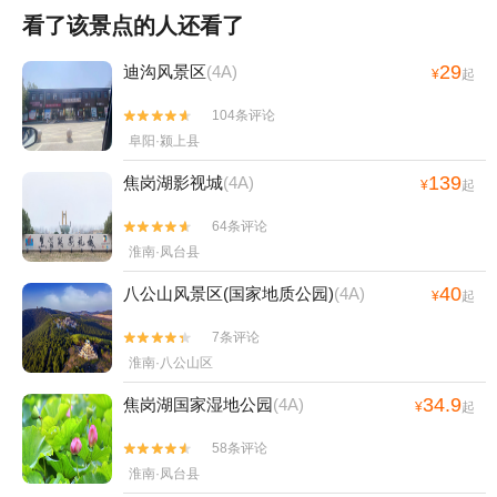
看了该景点的人还看了
29
迪沟风景区
(4A)
¥
起
104条评论


阜阳·颍上县
139
焦岗湖影视城
(4A)
¥
起
64条评论


淮南·凤台县
40
八公山风景区(国家地质公园)
(4A)
¥
起
7条评论


淮南·八公山区
34.9
焦岗湖国家湿地公园
(4A)
¥
起
58条评论


淮南·凤台县