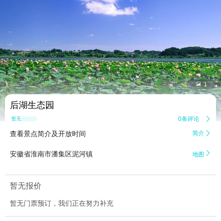


1
后湖生态园
0条评论

暂无点评
查看景点简介及开放时间
简介


安徽省淮南市潘集区泥河镇
地图
暂无报价
暂无门票预订，我们正在努力补充