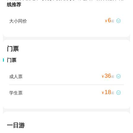
线推荐
6
大小同价

¥
起
门票
门票
36
成人票

¥
起
18
学生票

¥
起
一日游