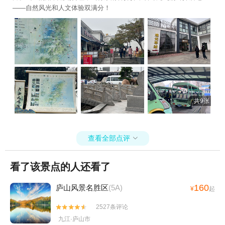
——自然风光和人文体验双满分！
共9张
查看全部点评

看了该景点的人还看了
160
庐山风景名胜区
(5A)
¥
起
2527条评论


九江·庐山市