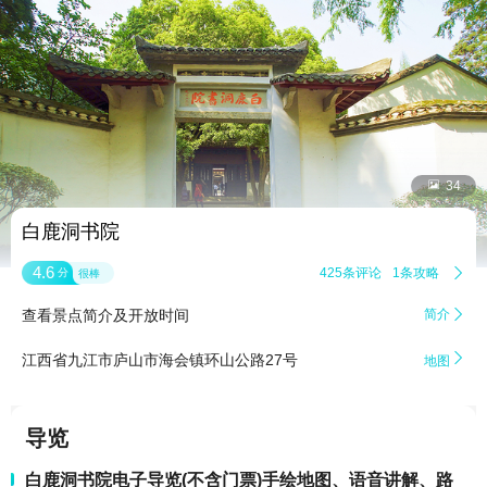


34
白鹿洞书院
4.6
425条评论
1条攻略

分
很棒
查看景点简介及开放时间
简介


江西省九江市庐山市海会镇环山公路27号
地图
导览
白鹿洞书院电子导览(不含门票)手绘地图、语音讲解、路