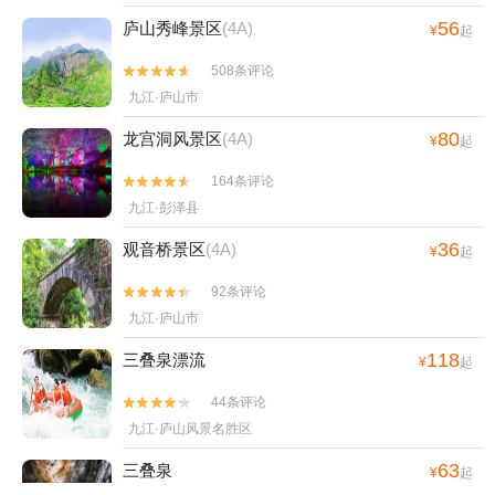
56
庐山秀峰景区
(4A)
¥
起
508条评论


九江·庐山市
80
龙宫洞风景区
(4A)
¥
起
164条评论


九江·彭泽县
36
观音桥景区
(4A)
¥
起
92条评论


九江·庐山市
118
三叠泉漂流
¥
起
44条评论


九江·庐山风景名胜区
63
三叠泉
¥
起