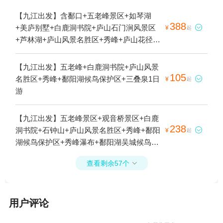
【九江出发】含鄱口+五老峰景区+如琴湖
388
+美庐别墅+白鹿洞书院+庐山石门涧风景区

¥
起
+芦林湖+庐山风景名胜区+秀峰+庐山花径
+锦绣谷+仙人洞+庐山天桥+毛泽东诗碑园
+鄱阳湖候鸟保护区+大口瀑布+三叠泉+庐山
【九江出发】五老峰+白鹿洞书院+庐山风景
含鄱口索道+锦绣谷-险峰+庐山博物馆+白居
105
名胜区+秀峰+鄱阳湖候鸟保护区+三叠泉1日

¥
起
易草堂+观妙亭+锦绣谷-谈判台2日游
游
【九江出发】五老峰景区+观音桥景区+白鹿
238
洞书院+石钟山+庐山风景名胜区+秀峰+鄱阳

¥
起
湖候鸟保护区+秀峰瀑布+鄱阳湖吴城候鸟小
镇+香炉峰+秀峰索道+庐山宋美龄别墅1日游
查看剩余57个

用户评论