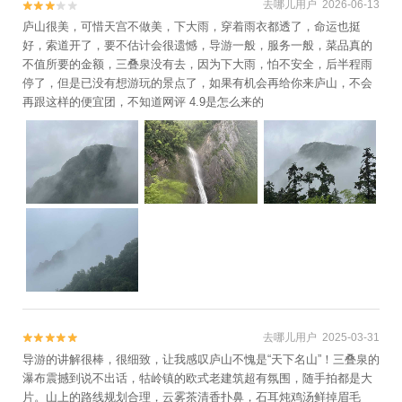
去哪儿用户 2026-06-13


庐山很美，可惜天宫不做美，下大雨，穿着雨衣都透了，命运也挺
好，索道开了，要不估计会很遗憾，导游一般，服务一般，菜品真的
不值所要的金额，三叠泉没有去，因为下大雨，怕不安全，后半程雨
停了，但是已没有想游玩的景点了，如果有机会再给你来庐山，不会
再跟这样的便宜团，不知道网评 4.9是怎么来的
去哪儿用户 2025-03-31


导游的讲解很棒，很细致，让我感叹庐山不愧是“天下名山”！三叠泉的
瀑布震撼到说不出话，牯岭镇的欧式老建筑超有氛围，随手拍都是大
片。山上的路线规划合理，云雾茶清香扑鼻，石耳炖鸡汤鲜掉眉毛