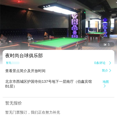


5
夜时尚台球俱乐部
0条评论

暂无点评
查看景点简介及开放时间
简介

北京市西城区护国寺街137号地下一层南厅（伯鑫宾馆
地图
B1层）

暂无报价
暂无门票预订，我们正在努力补充