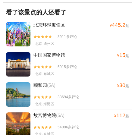
看了该景点的人还看了
445.2
北京环球度假区
¥
起
3911条评论


北京·通州区
15
中国国家博物馆
¥
起
5915条评论


北京·东城区
30
颐和园
(5A)
¥
起
33694条评论


北京·海淀区
112
故宫博物院
(5A)
¥
起
54096条评论


北京·东城区