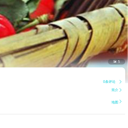

5
0条评论

简介


地图