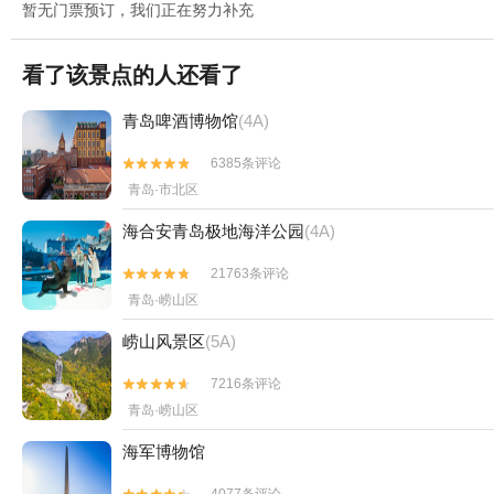
暂无门票预订，我们正在努力补充
看了该景点的人还看了
青岛啤酒博物馆
(4A)
6385条评论


青岛·市北区
海合安青岛极地海洋公园
(4A)
21763条评论


青岛·崂山区
崂山风景区
(5A)
7216条评论


青岛·崂山区
海军博物馆