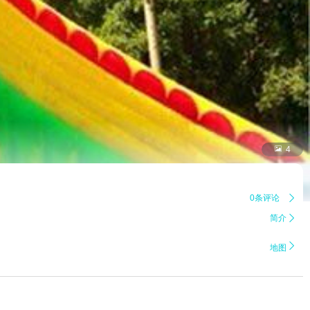

4
0条评论

简介


地图