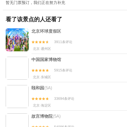
暂无门票预订，我们正在努力补充
看了该景点的人还看了
北京环球度假区
3911条评论


北京·通州区
中国国家博物馆
5915条评论


北京·东城区
颐和园
(5A)
33694条评论


北京·海淀区
故宫博物院
(5A)