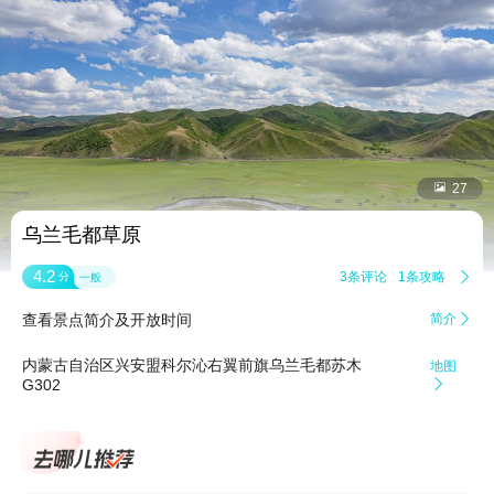


27
乌兰毛都草原
4.2
3条评论
1条攻略

分
一般
查看景点简介及开放时间
简介

内蒙古自治区兴安盟科尔沁右翼前旗乌兰毛都苏木
地图
G302
