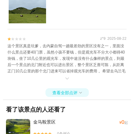
z*9 2025-08-22


这个景区真是坑爹，去内蒙自驾一趟最差劲的景区没有之一，里面没
什么景点还要40门票，虽然小孩不要钱，但是观光车不分大小都得40
块钱，坐了10几公里的观光车，发现中途没有什么像样的景点，到最
后一个景点的北门附近也可以进出景区，整个景区乏善可陈，从距离
正门10几公里的那个北门进来可以省掉观光车的费用 。希望去乌兰毛
都的朋友不要再踏坑了，自驾的朋友不要从景区正门进

查看全部点评

看了该景点的人还看了
0
金马鞍景区
¥
起
0条评论

