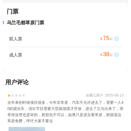
门票
乌兰毛都草原门票
75
双人票

¥
起
38
成人票

¥
起
用户评论
去哪儿用户 2025-08-13


去年来的时候项目很多，今年非常差，汽车不允许进去了，需要一人4
0的观光车，演出节目需要大型旅游团才开放，进去了立马出来了，滑
草传送带也是坏的，射箭也不可以，如果只是进去看草原，那国道边
草原免费，呼吁大家不要去